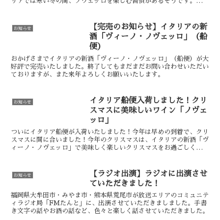
リアでは寒い冬の間、ノヴェッロを楽しむ習慣があるそうです。熟成
させずに飲むワインの新酒は、果実味が豊かでと...
【完売のお知らせ】イタリアの新
お知らせ
酒「ヴィーノ・ノヴェッロ」（船
便）
おかげさまでイタリアの新酒「ヴィーノ・ノヴェッロ」（船便）が大
好評で完売いたしました。終了してもまだまだお問い合わせいただい
ておりますが、また来年よろしくお願いいたします。
イタリア船便入荷しました！クリ
お知らせ
スマスに美味しいワイン「ノヴェ
ッロ」
ついにイタリア船便が入荷いたしました！今年は早めの到着で、クリ
スマスに間に合いました！今年のクリスマスは、イタリアの新酒「ヴ
ィーノ・ノヴェッロ」で美味しく楽しいクリスマスをお過ごしくださ
い。数に限りがありますので、なくなり次第終了となります。ご予約
はお早めに。
【ラジオ出演】ラジオに出演させ
お知らせ
ていただきました！
福岡県大牟田市・みやま市・熊本県荒尾市が放送エリアのコミュニテ
ィラジオ局「FMたんと」に、出演させていただきましました。手書
き文字の話やお酒の話など、色々と楽しく話させていただきました。