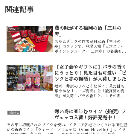
関連記事
蔵の味がする福岡の酒「三井の
お知らせ
寿」
スラムダンクの作者が日本酒「三井の
寿」のファンで、登場人物「天才スリー
ポイントシューター 三井寿」の名前を取
り入れたデザインのラベルになった福岡
の酒「三井の寿」。いつ飲んでも真面目
な味がする。奇をてらうこともないし押
【女子会やギフトに】バラの香り
お知らせ
しつけがましくもない。熟...
にうっとり！見た目も可愛い「ピ
ンクと赤の梅酒」が入荷しました
福岡・井尻のリベとくながに、見た目も
華やかな「ローズ梅酒」と「鍛高譚の梅
酒」が入荷！バラの香りと、しその爽や
かな味わいは女性へのギフトに大人気で
す。手書きラベルを添えて、世界に一つ
だけの特別な贈り物をしませんか？地方
寒い冬に楽しむワイン（船便）ノ
お知らせ
発送も承ります。
ヴェッロ入荷！好評発売中！
その年に収穫されたブドウを使い、イタリア各地でつくられる個性豊
かな新酒ワイン「ヴィーノ・ノヴェッロ（Vino Novello）」。イタ