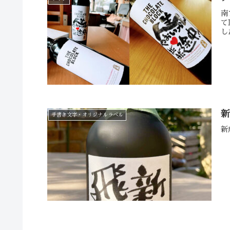
南
て
し
手書き文字・オリジナルラベル
新