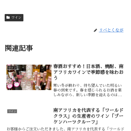
ワイン
リベとくなが
関連記事
春酒おすすめ！日本酒、焼酎、南
ワイン
アフリカワインで季節感を味わお
う
寒い冬が終わり、待ち望んでいた明るい
春の到来です。春を感じられるお酒を楽
しみながら、新しい季節を迎えるのはい
かがでしょうか？今回は、春酒としてお
すすめの日本酒、焼酎、南アフリカワイ
ンをご紹介します。まずは、日本酒か
南アフリカを代表する「ワールド
ワイン
ら。「喜多屋 特別純米酒」...
クラス」の生産者のワイン「ブー
ケンハーツクルーフ」
お客様からご注文いただきました、南アフリカを代表する「ワールド