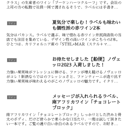
クラス」の生産者のワイン「ブーケンハーツクルーフ」です。会社の
上司の方の転勤で社員一同で渡されるそうで、ラベルには手書き文字
で「感謝をこめて」「あなたに会えてよかった」と普段言え...
夏気分で楽しむ！ラベルも味わい
ワイン
も個性派の赤ワイン2本
気分はバカンス。ラベルで選ぶ、味で惚れる赤ワイン井尻商店街の当
店でも注目を集めている、デザイン性の高いワインがこちらの2本。
ひとつは、カリフォルニア産の「STEL+MAR（ステル＋マ
ー）」。水着姿の女性と犬が描かれたラベルが印象的で、どこか...
お待たせしました【船便】ノヴェ
ワイン
ッロ2023 入荷しました！
力強い果実味がフレッシュに弾ける、ファンが増え続けるノヴェッロ
がコレ！新酒ならではのフレッシュさと、ファンティーニが造り出す
力強い果実味が味わえるのがこのノヴェッロの魅力です。イタリアト
ップ生産者のノヴェッロを是非お楽しみください。
メッセージが入れられるラベル、
ワイン
南アフリカワイン「チョコレート
ブロック」
南アフリカワイン「チョコレートブロック」しっかりとした渋みと骨
太のボディ、だけど滑らかで柔らかな口当たり、一度は試して頂きた
い一本です。ご覧の通り白い余白のあるラベルですので、お好きなメ