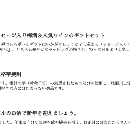
ッセージ入り梅酒＆人気ワインのギフトセット
別感のあるボトルギフトはいかがでしょうか？心温まるメッセージ入り
I 2024」。どちらも華やかなラッピングが施され、特別な日をより印象...
本格芋焼酎
です。素材の芋（黄金千貫）の厳選されたものだけを使用し、球磨川上
酎好きな方にはたまらない逸品です。
ベルのお酒で新年を迎えましょう。
りました。年末に向けてお酒を飲む機会も増え、お正月にはまたたくさ