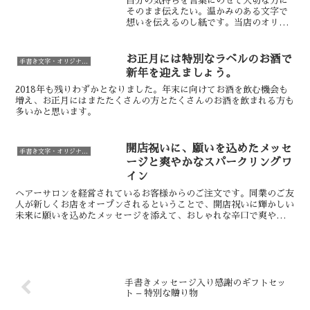
自分の気持ちを言葉にのせて大切な方に
そのまま伝えたい。温かみのある文字で
想いを伝えるのし紙です。当店のオリジ
ナルのしは、用途・名入れを一枚一枚、
丁寧に手書きいたします。手書きのしは
無料にて承ります。ご希望の言葉があり
お正月には特別なラベルのお酒で
手書き文字・オリジナルラベル
ましたら、その場で作成い...
新年を迎えましょう。
2018年も残りわずかとなりました。年末に向けてお酒を飲む機会も
増え、お正月にはまたたくさんの方とたくさんのお酒を飲まれる方も
多いかと思います。
開店祝いに、願いを込めたメッセ
手書き文字・オリジナルラベル
ージと爽やかなスパークリングワ
イン
ヘアーサロンを経営されているお客様からのご注文です。同業のご友
人が新しくお店をオープンされるということで、開店祝いに輝かしい
未来に願いを込めたメッセージを添えて、おしゃれな辛口で爽やかな
スパークリングワインをプレゼント用にご用意いたしました...
手書きメッセージ入り感謝のギフトセッ
ト – 特別な贈り物