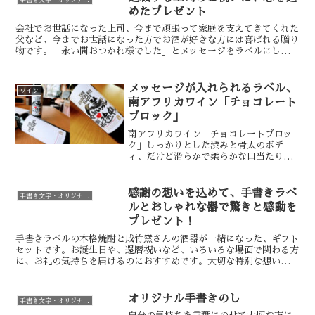
めたプレゼント
会社でお世話になった上司、今まで頑張って家庭を支えてきてくれた
父など、今までお世話になった方でお酒が好きな方には喜ばれる贈り
物です。「永い間おつかれ様でした」とメッセージをラベルにして、
感謝の気持ちを伝えましょう。
メッセージが入れられるラベル、
ワイン
南アフリカワイン「チョコレート
ブロック」
南アフリカワイン「チョコレートブロッ
ク」しっかりとした渋みと骨太のボデ
ィ、だけど滑らかで柔らかな口当たり、
一度は試して頂きたい一本です。ご覧の
通り白い余白のあるラベルですので、お
好きなメッセージが入れられます。なの
感謝の想いを込めて、手書きラベ
手書き文字・オリジナルラベル
で、私も書いてみました！こ...
ルとおしゃれな器で驚きと感動を
プレゼント！
手書きラベルの本格焼酎と成竹窯さんの酒器が一緒になった、ギフト
セットです。お誕生日や、還暦祝いなど、いろいろな場面で関わる方
に、お礼の気持ちを届けるのにおすすめです。大切な特別な想いを込
めたお礼の贈り物には、サプライズ演出も加えて手書きラベ...
オリジナル手書きのし
手書き文字・オリジナルラベル