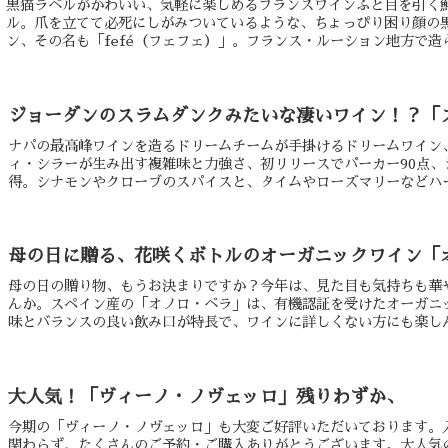
黒猫ラベルがかわいい、気軽に楽しめるフランスワインふと目を引く
ル。爪を立てて必死にしがみついているような、ちょっぴり困り顔の
ン、その名も「fefé（フェフェ）」。フランス・ルーション地方で造られ
ジョーダンのスラムダンクみたいな凄いワイン！？「ス
ナパの最高峰ワインを造るドリームチームが手掛けるドリームワイン、
ィ・シラーが生み出す複雑味と力強さ、初リリースでパーカー90点、
得。シナモンやクローブのスパイスと、タイムやローズマリーなどハーブ
母の日に贈る、花咲くボトルのオーガニックワイン「
母の日の贈り物、もうお決まりですか？今年は、見た目も気持ちも華
んか。スペイン産の「オノロ・ベラ」は、有機認証を受けたオーガニ
味とバランスの良い飲み口が特長で、ワインに詳しくない方にも楽しんで
大人気！「ヴィーノ・ノヴェッロ」残りわずか、
今期の「ヴィーノ・ノヴェッロ」も大変ご好評いただいております。
関わらず、たくさんのご予約・ご購入ありがとうございます。大人気