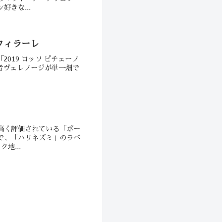
きな...
 フィラーレ
019 ロッソ ピチェーノ
産者ヴェレノージが単一畑で
高く評価されている「ポー
で、「ハリネズミ」のラベ
地...