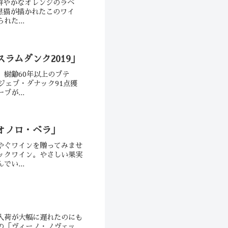
鮮やかなオレンジのラベ
黒猫が描かれたこのワイ
た...
ラムダンク2019」
樹齢60年以上のプテ
ジェブ・ダナック91点獲
が...
オノロ・ベラ」
やぐワインを贈ってみませ
ックワイン。やさしい果実
い...
入荷が大幅に遅れたのにも
の「ヴィーノ・ノヴェッ