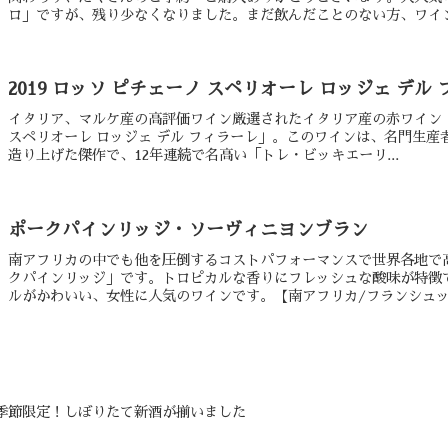
ロ」ですが、残り少なくなりました。まだ飲んだことのない方、ワイン好
2019 ロッソ ピチェーノ スペリオーレ ロッジェ デル
イタリア、マルケ産の高評価ワイン厳選されたイタリア産の赤ワイン「2
スペリオーレ ロッジェ デル フィラーレ」。このワインは、名門生
造り上げた傑作で、12年連続で名高い「トレ・ビッキエーリ...
ポークパインリッジ・ソーヴィニヨンブラン
南アフリカの中でも他を圧倒するコストパフォーマンスで世界各地で
クパインリッジ」です。トロピカルな香りにフレッシュな酸味が特徴
ルがかわいい、女性に人気のワインです。【南アフリカ/フランシュック
季節限定！しぼりたて新酒が揃いました