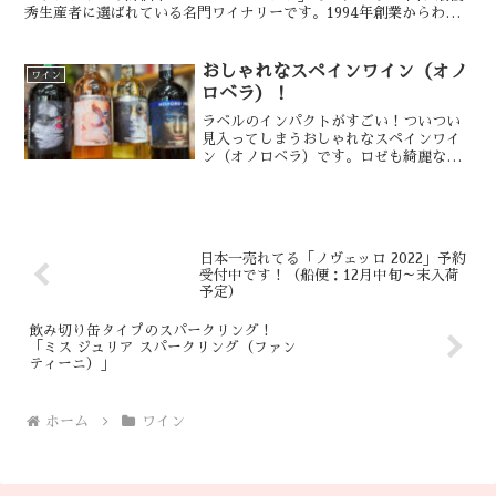
秀生産者に選ばれている名門ワイナリーです。1994年創業からわず
か10年でトップ生産者に選ばれ、その地位を今でも確固...
おしゃれなスペインワイン（オノ
ワイン
ロベラ）！
ラベルのインパクトがすごい！ついつい
見入ってしまうおしゃれなスペインワイ
ン（オノロベラ）です。ロゼも綺麗な色
で、ラベルとすごくマッチしています。
お部屋に置いておくだけで、飾りとして
もいい感じになりそうですね。値段も
1,600円台とリーズナブ...
日本一売れてる「ノヴェッロ 2022」予約
受付中です！（船便：12月中旬～末入荷
予定）
飲み切り缶タイプのスパークリング！
「ミス ジュリア スパークリング（ファン
ティーニ）」
ホーム
ワイン