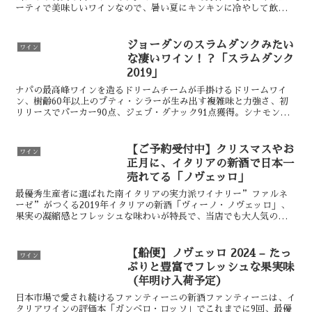
ーティで美味しいワインなので、暑い夏にキンキンに冷やして飲むの
もグッドです。Stellar Running Duck...
ジョーダンのスラムダンクみたい
ワイン
な凄いワイン！？「スラムダンク
2019」
ナパの最高峰ワインを造るドリームチームが手掛けるドリームワイ
ン、樹齢60年以上のプティ・シラーが生み出す複雑味と力強さ、初
リリースでパーカー90点、ジェブ・ダナック91点獲得。シナモンや
クローブのスパイスと、タイムやローズマリーなどハーブが...
【ご予約受付中】クリスマスやお
ワイン
正月に、イタリアの新酒で日本一
売れてる「ノヴェッロ」
最優秀生産者に選ばれた南イタリアの実力派ワイナリー”ファルネ
ーゼ”がつくる2019年イタリアの新酒「ヴィーノ・ノヴェッロ」、
果実の凝縮感とフレッシュな味わいが特長で、当店でも大人気のワイ
ンです。当店では、航空便を使わず、あえて船便を使うこと
【船便】ノヴェッロ 2024 – たっ
ワイン
ぷりと豊富でフレッシュな果実味
（年明け入荷予定）
日本市場で愛され続けるファンティーニの新酒ファンティーニは、イ
タリアワインの評価本「ガンベロ・ロッソ」でこれまでに9回、最優