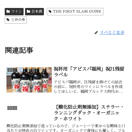
ワイン
日本酒
THE FIRST SLAM DUNK
三井の寿
リベとくなが
関連記事
祝杯用「アビスパ福岡」祝J1残留
ワイン
ラベル
アビスパ福岡が、J1残留を掛けての試合
の前に、祝杯用のワインにラベルを作成
してほしいと、福岡ブルックス時代から
27年間応援し続けてるお客様がご来店し
ました。とにかく「祝」という文字をド
ーンと大きく入れて欲しいとのことで、
【酸化防止剤無添加】ステラー・
ワイン
ご要望通り目立つよう...
ランニングダック・オーガニッ
ク・ホワイト
酸化防止剤無添加で造っているので、ジューシーで柔からな酸味と口
当たりが特長の白ワインです。オーガニックで身体にも優しく、フル