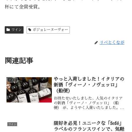
杯にて金賞受賞。
ワイン
ボジョレーヌーヴォー
リベとくなが
関連記事
やっと入荷しました！イタリアの
ワイン
新酒「ヴィーノ・ノヴェッロ」
（船便）
お待たせいたしました、人気のイタリア
の新酒「ヴィーノ・ノヴェッロ」（船
便） が、ようやく入荷いたしました。お
早めにご予約いただいたお客様、毎年楽
しみにしていただいているお客様、大変
お待たせいたしました、ご来店を心より
猫好き必見！ユニークな「fefé」
ワイン
お待ちしております。
ラベルのフランスワインで、気軽