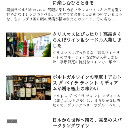
に楽しむひとときを
黒猫ラベルがかわいい、気軽に楽しめるフランスワインふと目を引く
鮮やかなオレンジのラベル。爪を立てて必死にしがみついているよう
な、ちょっぴり困り顔の黒猫が描かれたこのワイン、その名も
「fefé（フェフェ）」。フランス・ルーション地方で造られた...
クリスマスにぴったり！高畠さく
ワイン
らんぼワイン＆シードル入荷しま
した
クリスマスにぴったりな「高畠ワイナリ
ー」のフルーティーな2本が入荷しまし
た！季節限定の特別なワインで、華やか
なクリスマスを彩りませんか？● 高畠さ
くらんぼワイン（甘味果実酒）複数のさ
くらんぼ果汁をブレンドし、甘酸っぱい
ポルトガルワインの至宝！アルト
ワイン
味わいが魅力の1本。さ...
ス ダ ベイラ ティント ミディア
ムが贈る極上の味わい
アルトス ダ ベイラ ティント ミディアム
（赤 / ポルトガル）は、まろやかな口当
たりで、ブラックベリーやブルーベリー
の熟した果実のアロマとフレイバーが豊
かに広がります。十分なタンニンがバラ
ンス良く組み合わさり、優雅な風味とか
日本から世界へ誇る、高畠のスパ
ワイン
すかに感じるス...
ークリングワイン