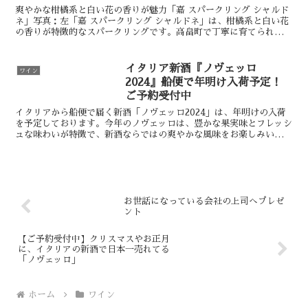
爽やかな柑橘系と白い花の香りが魅力「嘉 スパークリング シャルド
ネ」写真：左「嘉 スパークリング シャルドネ」は、柑橘系と白い花
の香りが特徴的なスパークリングです。高畠町で丁寧に育てられたシ
ャルドネを使用し、淡いレモンイエローが美しく繊細な...
イタリア新酒『ノヴェッロ
ワイン
2024』船便で年明け入荷予定！
ご予約受付中
イタリアから船便で届く新酒「ノヴェッロ2024」は、年明けの入荷
を予定しております。今年のノヴェッロは、豊かな果実味とフレッシ
ュな味わいが特徴で、新酒ならではの爽やかな風味をお楽しみいただ
けます。「ノヴェッロ」でしか味わえないジューシーな仕...
お世話になっている会社の上司へプレゼ
ント
【ご予約受付中】クリスマスやお正月
に、イタリアの新酒で日本一売れてる
「ノヴェッロ」
ホーム
ワイン